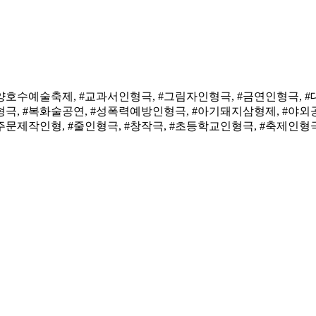
고양호수예술축제, #교과서인형극, #그림자인형극, #금연인형극, #
형극, #복화술공연, #성폭력예방인형극, #아기돼지삼형제, #야외
문제작인형, #줄인형극, #창작극, #초등학교인형극, #축제인형극