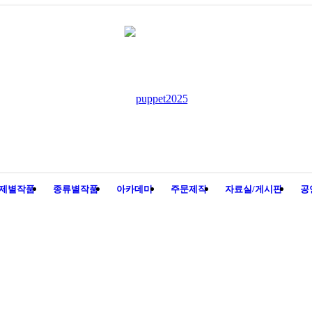
제별작품
종류별작품
아카데미
주문제작
자료실/게시판
공