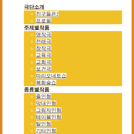
극단소개
친구들은?
프로필
주제별작품
명작극
전래극
창작극
교육극
교회극
보건극
마리오네트쇼
복화술쇼
종류별작품
줄인형
막대인형
그림자인형
테이블인형
탈인형
기타인형