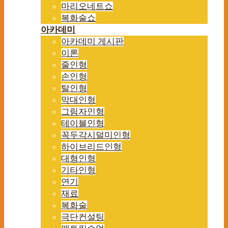
마리오네트쇼
복화술쇼
아카데미
아카데미 게시판
이론
줄인형
손인형
탈인형
막대인형
그림자인형
테이블인형
꼭두각시덜미인형
하이브리드인형
대형인형
기타인형
연기
재료
복화술
극단컨설팅