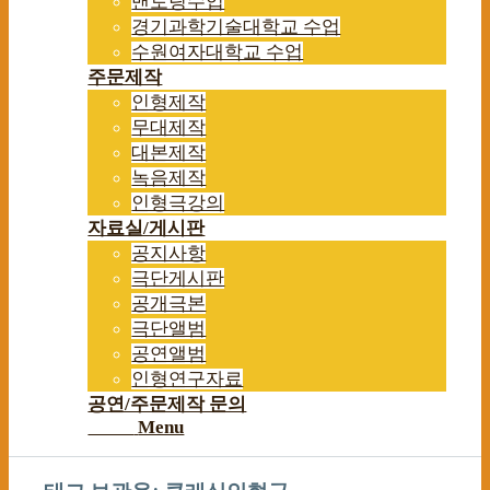
맨토링수업
경기과학기술대학교 수업
수원여자대학교 수업
주문제작
인형제작
무대제작
대본제작
녹음제작
인형극강의
자료실/게시판
공지사항
극단게시판
공개극본
극단앨범
공연앨범
인형연구자료
공연/주문제작 문의
Menu
Menu