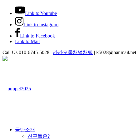
Link to Youtube
Link to Instagram
Link to Facebook
Link to Mail
Call Us 010-6745-5028 |
카카오톡채널채팅
| k5028@hanmail.net
극단소개
친구들은?