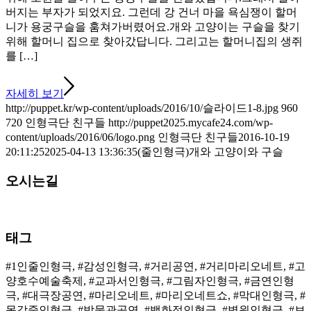
버지는 부자가 되었지요. 그런데 강 건너 마을 욕심쟁이 할머
니가 용궁구슬을 훔쳐가버렸어요.개와 고양이는 구슬을 찾기
위해 할머니 집으로 찾아갔답니다. 그리고는 할머니집의 생쥐
를 […]
자세히 보기
http://puppet.kr/wp-content/uploads/2016/10/슬라이드1-8.jpg
960
720
인형극단 친구들
http://puppet2025.mycafe24.com/wp-
content/uploads/2016/06/logo.png
인형극단 친구들
2016-10-19
20:11:25
2025-04-13 13:36:35
(줄인형극)개와 고양이와 구슬
오시는길
태그
#1인줄인형극, #감성인형극, #거리공연, #거리마리오네트, #고
양호수예술축제, #교과서인형극, #그림자인형극, #금연인형
극, #대극장공연, #마리오네트, #마리오네트쇼, #막대인형극, #
목각줄인형극, #박물관공연, #백화점인형극, #병원인형극, #보