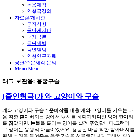
녹음제작
인형극강의
자료실/게시판
공지사항
극단게시판
공개극본
극단앨범
공연앨범
인형연구자료
공연/주문제작 문의
Menu
Menu
태그 보관용:
용궁구슬
(줄인형극)개와 고양이와 구슬
개와 고양이와 구슬 * 준비작품 내용:개와 고양이를 키우는 마
음 착한 할아버지는 강에서 낚시를 하다가커다란 잉어 한마리
를 잡았지만, 눈물을 흘리는 잉어를 살려 주었답니다.그런데
그 잉어는 용왕의 아들이었어요. 용왕은 마음 착한 할아버지를
위해 소원을 들어주는 용궁구슬을 선물했답니다.그래서 할아