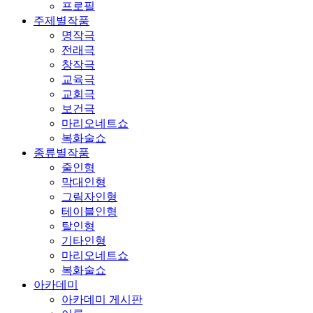
프로필
주제별작품
명작극
전래극
창작극
교육극
교회극
보건극
마리오네트쇼
복화술쇼
종류별작품
줄인형
막대인형
그림자인형
테이블인형
탈인형
기타인형
마리오네트쇼
복화술쇼
아카데미
아카데미 게시판