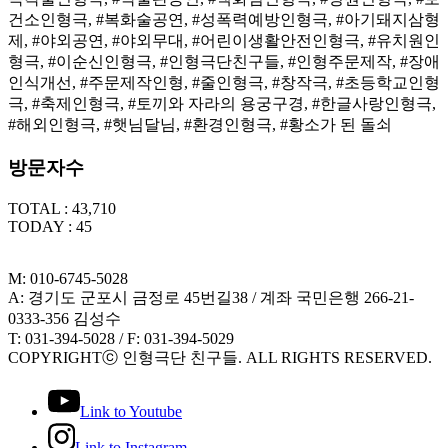
건소인형극, #복화술공연, #성폭력예방인형극, #아기돼지삼형
제, #야외공연, #야외무대, #어린이생활안전인형극, #유치원인
형극, #이순신인형극, #인형극단친구들, #인형주문제작, #장애
인식개선, #주문제작인형, #줄인형극, #창작극, #초등학교인형
극, #축제인형극, #토끼와 자라의 용궁구경, #한글사랑인형극,
#해외인형극, #햇님달님, #환경인형극, #황소가 된 돌쇠
방문자수
TOTAL : 43,710
TODAY : 45
M: 010-6745-5028
A: 경기도 군포시 금정로 45번길38 / 계좌 국민은행 266-21-
0333-356 김성수
T: 031-394-5028 / F: 031-394-5029
COPYRIGHTⓒ 인형극단 친구들. ALL RIGHTS RESERVED.
Link to Youtube
Link to Instagram