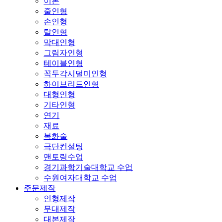
이론
줄인형
손인형
탈인형
막대인형
그림자인형
테이블인형
꼭두각시덜미인형
하이브리드인형
대형인형
기타인형
연기
재료
복화술
극단컨설팅
맨토링수업
경기과학기술대학교 수업
수원여자대학교 수업
주문제작
인형제작
무대제작
대본제작