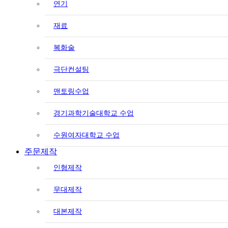
연기
재료
복화술
극단컨설팅
맨토링수업
경기과학기술대학교 수업
수원여자대학교 수업
주문제작
인형제작
무대제작
대본제작