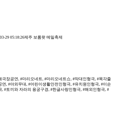
03-29 05:18:26
제주 보롬왓 메밀축제
대극장공연, #마리오네트, #마리오네트쇼, #막대인형극, #목각줄
공연, #야외무대, #어린이생활안전인형극, #유치원인형극, #이순
, #토끼와 자라의 용궁구경, #한글사랑인형극, #해외인형극, #