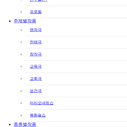
프로필
주제별작품
명작극
전래극
창작극
교육극
교회극
보건극
마리오네트쇼
복화술쇼
종류별작품