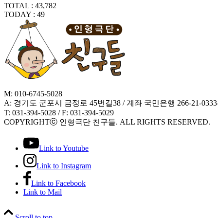
TOTAL : 43,782
TODAY : 49
M: 010-6745-5028
A: 경기도 군포시 금정로 45번길38 / 계좌 국민은행 266-21-0333
T: 031-394-5028 / F: 031-394-5029
COPYRIGHTⓒ 인형극단 친구들. ALL RIGHTS RESERVED.
Link to Youtube
Link to Instagram
Link to Facebook
Link to Mail
Scroll to top