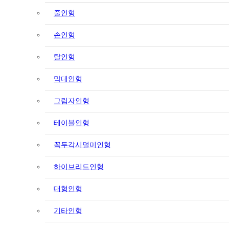
줄인형
손인형
탈인형
막대인형
그림자인형
테이블인형
꼭두각시덜미인형
하이브리드인형
대형인형
기타인형