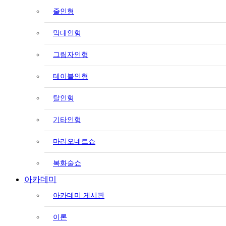
줄인형
막대인형
그림자인형
테이블인형
탈인형
기타인형
마리오네트쇼
복화술쇼
아카데미
아카데미 게시판
이론