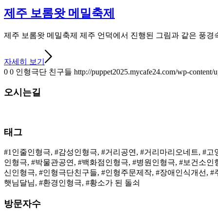
제주 보롬왓 메밀축제
제주 보롬왓 메밀축제 제주 언덕에서 진행된 그림과 같은 풍경
자세히 보기
0
0
인형극단 친구들
http://puppet2025.mycafe24.com/wp-content/u
오시는길
태그
#1인줄인형극, #감성인형극, #거리공연, #거리마리오네트, #
인형극, #박물관공연, #백화점인형극, #병원인형극, #보건소인
신인형극, #인형극단친구들, #인형주문제작, #장애인식개선, #주
햇님달님, #환경인형극, #황소가 된 돌쇠
방문자수