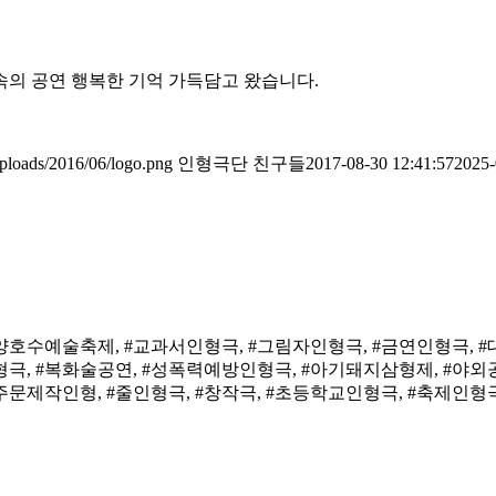
속의 공연 행복한 기억 가득담고 왔습니다.
ploads/2016/06/logo.png
인형극단 친구들
2017-08-30 12:41:57
2025-
고양호수예술축제, #교과서인형극, #그림자인형극, #금연인형극, #
형극, #복화술공연, #성폭력예방인형극, #아기돼지삼형제, #야외
문제작인형, #줄인형극, #창작극, #초등학교인형극, #축제인형극