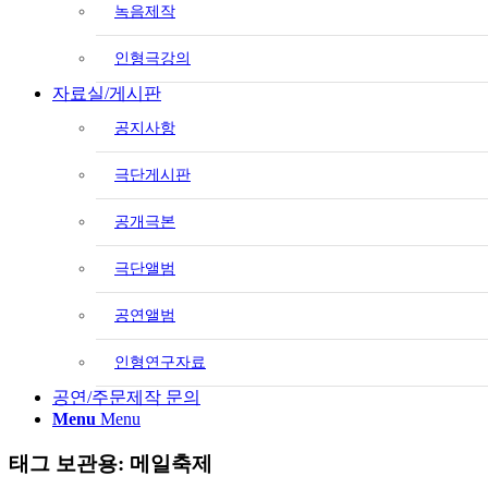
녹음제작
인형극강의
자료실/게시판
공지사항
극단게시판
공개극본
극단앨범
공연앨범
인형연구자료
공연/주문제작 문의
Menu
Menu
태그 보관용:
메일축제