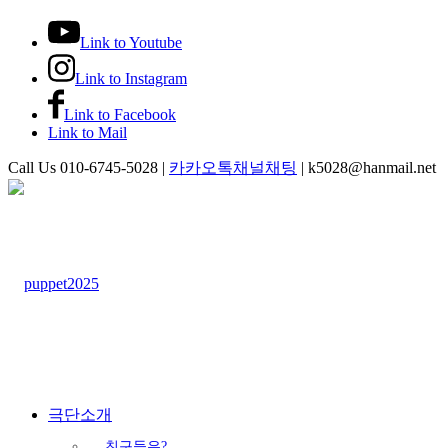
Link to Youtube
Link to Instagram
Link to Facebook
Link to Mail
Call Us 010-6745-5028 |
카카오톡채널채팅
| k5028@hanmail.net
극단소개
친구들은?