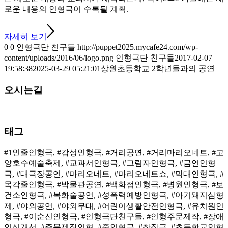
로운 내용의 인형극이 수록될 계획.
자세히 보기
0
0
인형극단 친구들
http://puppet2025.mycafe24.com/wp-
content/uploads/2016/06/logo.png
인형극단 친구들
2017-02-07
19:58:38
2025-03-29 05:21:01
상원초등학교 2학년들과의 공연
오시는길
태그
#1인줄인형극, #감성인형극, #거리공연, #거리마리오네트, #고
양호수예술축제, #교과서인형극, #그림자인형극, #금연인형
극, #대극장공연, #마리오네트, #마리오네트쇼, #막대인형극, #
목각줄인형극, #박물관공연, #백화점인형극, #병원인형극, #보
건소인형극, #복화술공연, #성폭력예방인형극, #아기돼지삼형
제, #야외공연, #야외무대, #어린이생활안전인형극, #유치원인
형극, #이순신인형극, #인형극단친구들, #인형주문제작, #장애
인식개선, #주문제작인형, #줄인형극, #창작극, #초등학교인형