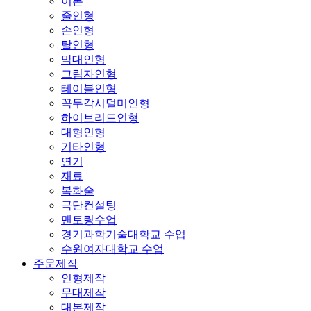
이론
줄인형
손인형
탈인형
막대인형
그림자인형
테이블인형
꼭두각시덜미인형
하이브리드인형
대형인형
기타인형
연기
재료
복화술
극단컨설팅
맨토링수업
경기과학기술대학교 수업
수원여자대학교 수업
주문제작
인형제작
무대제작
대본제작