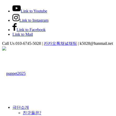
Link to Youtube
Link to Instagram
Link to Facebook
Link to Mail
Call Us 010-6745-5028 |
카카오톡채널채팅
| k5028@hanmail.net
극단소개
친구들은?