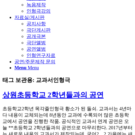
녹음제작
인형극강의
자료실/게시판
공지사항
극단게시판
공개극본
극단앨범
공연앨범
인형연구자료
공연/주문제작 문의
Menu
Menu
태그 보관용:
교과서인형극
상원초등학교 2학년들과의 공연
초등학교2학년 목각줄인형극 황소가 된 돌쇠. 교과서는 4년마
다 내용이 교체되는데 8년동안 교과에 수록되어 많은 초등학
교에서 공연을 진행한 작품. 공식적인 교과서 연계 공연은 오
늘 **초등학교 2학년들과의 공연으로 마무리한다. 2017년부터
는 새로운 내용의 교과서가 제작되는데, 국어2ㅡ2 가을에는 새