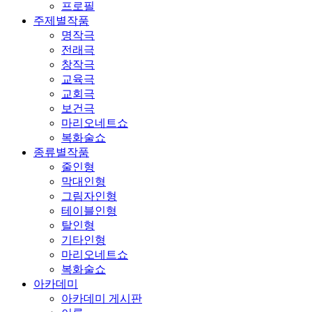
프로필
주제별작품
명작극
전래극
창작극
교육극
교회극
보건극
마리오네트쇼
복화술쇼
종류별작품
줄인형
막대인형
그림자인형
테이블인형
탈인형
기타인형
마리오네트쇼
복화술쇼
아카데미
아카데미 게시판