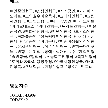
태그
#1인줄인형극, #감성인형극, #거리공연, #거리마리
오네트, #고양호수예술축제, #교과서인형극, #그림
자인형극, #금연인형극, #대극장공연, #마리오네트,
#마리오네트쇼, #막대인형극, #목각줄인형극, #박물
관공연, #백화점인형극, #병원인형극, #보건소인형
극, #복화술공연, #성폭력예방인형극, #아기돼지삼
형제, #야외공연, #야외무대, #어린이생활안전인형
극, #유치원인형극, #이순신인형극, #인형극단친구
들, #인형주문제작, #장애인식개선, #주문제작인형,
#줄인형극, #창작극, #초등학교인형극, #축제인형극,
#토끼와 자라의 용궁구경, #한글사랑인형극, #해외
인형극, #햇님달님, #환경인형극, #황소가 된 돌쇠
방문자수
TOTAL : 43,909
TODAY : 2