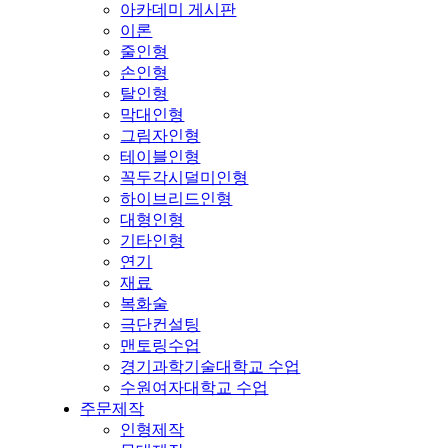
아카데미 게시판
이론
줄인형
손인형
탈인형
막대인형
그림자인형
테이블인형
꼭두각시덜미인형
하이브리드인형
대형인형
기타인형
연기
재료
복화술
극단컨설팅
맨토링수업
경기과학기술대학교 수업
수원여자대학교 수업
주문제작
인형제작