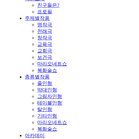
친구들은?
프로필
주제별작품
명작극
전래극
창작극
교육극
교회극
보건극
마리오네트쇼
복화술쇼
종류별작품
줄인형
막대인형
그림자인형
테이블인형
탈인형
기타인형
마리오네트쇼
복화술쇼
아카데미