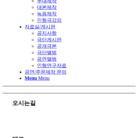
무대제작
대본제작
녹음제작
인형극강의
자료실/게시판
공지사항
극단게시판
공개극본
극단앨범
공연앨범
인형연구자료
공연/주문제작 문의
Menu
Menu
오시는길