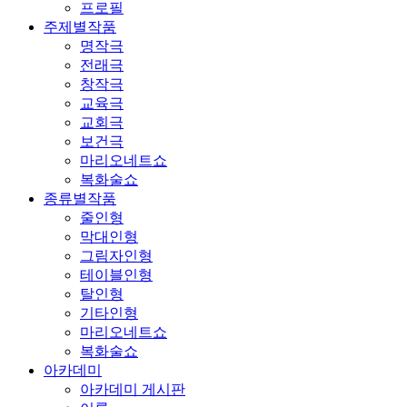
프로필
주제별작품
명작극
전래극
창작극
교육극
교회극
보건극
마리오네트쇼
복화술쇼
종류별작품
줄인형
막대인형
그림자인형
테이블인형
탈인형
기타인형
마리오네트쇼
복화술쇼
아카데미
아카데미 게시판