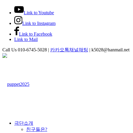
Link to Youtube
Link to Instagram
Link to Facebook
Link to Mail
Call Us 010-6745-5028 |
카카오톡채널채팅
| k5028@hanmail.net
극단소개
친구들은?