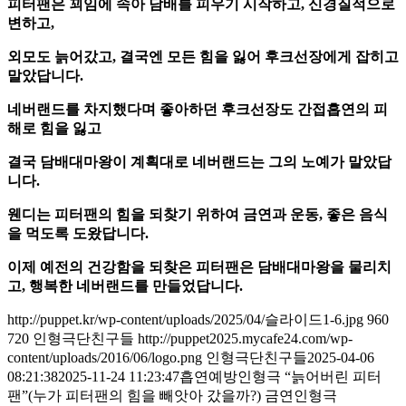
피터팬은 꾀임에 속아 담배를 피우기 시작하고
,
신경질적으로
변하고
,
외모도 늙어갔고
,
결국엔 모든 힘을 잃어 후크선장에게 잡히고
말았답니다
.
네버랜드를 차지했다며 좋아하던 후크선장도 간접흡연의 피
해로 힘을 잃고
결국 담배대마왕이 계획대로 네버랜드는 그의 노예가 말았답
니다
.
웬디는 피터팬의 힘을 되찾기 위하여 금연과 운동
,
좋은 음식
을 먹도록 도왔답니다
.
이제 예전의 건강함을 되찾은 피터팬은 담배대마왕을 물리치
고
,
행복한 네버랜드를 만들었답니다
.
http://puppet.kr/wp-content/uploads/2025/04/슬라이드1-6.jpg
960
720
인형극단친구들
http://puppet2025.mycafe24.com/wp-
content/uploads/2016/06/logo.png
인형극단친구들
2025-04-06
08:21:38
2025-11-24 11:23:47
흡연예방인형극 “늙어버린 피터
팬”(누가 피터팬의 힘을 빼앗아 갔을까?) 금연인형극