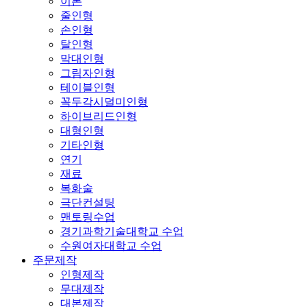
이론
줄인형
손인형
탈인형
막대인형
그림자인형
테이블인형
꼭두각시덜미인형
하이브리드인형
대형인형
기타인형
연기
재료
복화술
극단컨설팅
맨토링수업
경기과학기술대학교 수업
수원여자대학교 수업
주문제작
인형제작
무대제작
대본제작