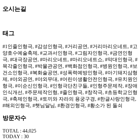
오시는길
태그
#1인줄인형극, #감성인형극, #거리공연, #거리마리오네트, #고
양호수예술축제, #교과서인형극, #그림자인형극, #금연인형
극, #대극장공연, #마리오네트, #마리오네트쇼, #막대인형극, #
목각줄인형극, #박물관공연, #백화점인형극, #병원인형극, #보
건소인형극, #복화술공연, #성폭력예방인형극, #아기돼지삼형
제, #야외공연, #야외무대, #어린이생활안전인형극, #유치원인
형극, #이순신인형극, #인형극단친구들, #인형주문제작, #장애
인식개선, #주문제작인형, #줄인형극, #창작극, #초등학교인형
극, #축제인형극, #토끼와 자라의 용궁구경, #한글사랑인형극,
#해외인형극, #햇님달님, #환경인형극, #황소가 된 돌쇠
방문자수
TOTAL : 44,025
TODAY : 30