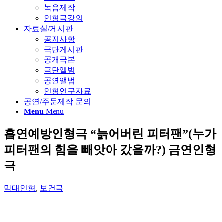
녹음제작
인형극강의
자료실/게시판
공지사항
극단게시판
공개극본
극단앨범
공연앨범
인형연구자료
공연/주문제작 문의
Menu
Menu
흡연예방인형극 “늙어버린 피터팬”(누가
피터팬의 힘을 빼앗아 갔을까?) 금연인형
극
막대인형
,
보건극