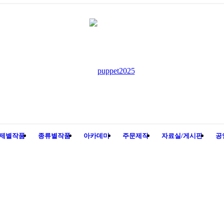
제별작품
종류별작품
아카데미
주문제작
자료실/게시판
공