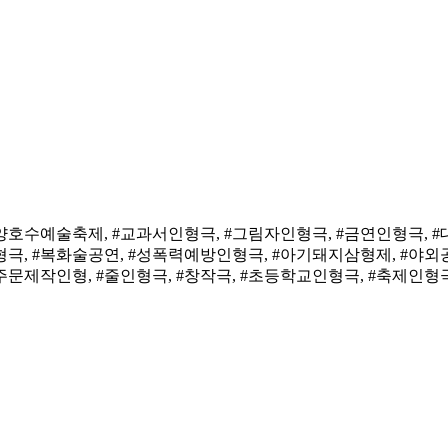
고양호수예술축제, #교과서인형극, #그림자인형극, #금연인형극, #
형극, #복화술공연, #성폭력예방인형극, #아기돼지삼형제, #야외
문제작인형, #줄인형극, #창작극, #초등학교인형극, #축제인형극