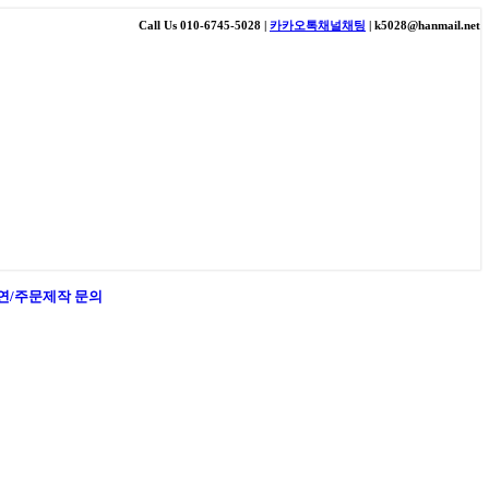
Call Us 010-6745-5028 |
카카오톡채널채팅
| k5028@hanmail.net
연/주문제작 문의