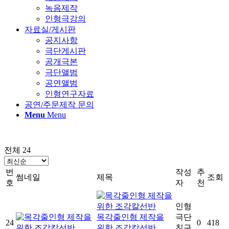
녹음제작
인형극강의
자료실/게시판
공지사항
극단게시판
공개극본
극단앨범
공연앨범
인형연구자료
공연/주문제작 문의
Menu
Menu
전체 24
번
작성
추
썸네일
제목
조회
호
자
천
인형
목각줄인형 제작을
극단
24
0
418
위한 조각칼선반
친구