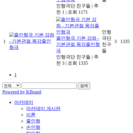
인형극단 친구들
|
추
천 1
|
조회 1171
인형
줄인형극 기본 강좌 -
극단
1
3
1335
기본관절 목각줄인형
친구
극
들
인형극단 친구들
|
추
천 3
|
조회 1335
1
검색
Powered by KBoard
아카데미
아카데미 게시판
이론
줄인형
손인형