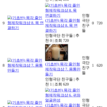
인형
(기초반) 목각 줄인형
극단
9
0
720
제작워크샵 8. 목 연
친구
결하기
들
인형극단 친구들
|
추
천 0
|
조회 720
인형
극단
(기초반) 목각 줄인형
8
1
620
친구
제작워크샵 7. 몸통만
들
들기
인형극단 친구들
|
추
천 1
|
조회 620
인형
(기초반) 목각 줄인형
극단