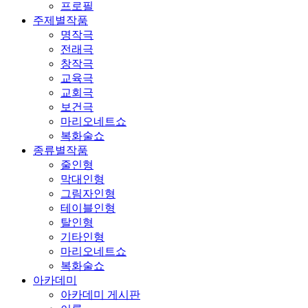
프로필
주제별작품
명작극
전래극
창작극
교육극
교회극
보건극
마리오네트쇼
복화술쇼
종류별작품
줄인형
막대인형
그림자인형
테이블인형
탈인형
기타인형
마리오네트쇼
복화술쇼
아카데미
아카데미 게시판