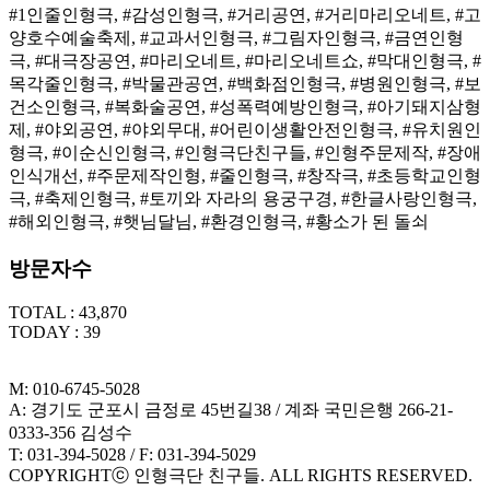
#1인줄인형극, #감성인형극, #거리공연, #거리마리오네트, #고
양호수예술축제, #교과서인형극, #그림자인형극, #금연인형
극, #대극장공연, #마리오네트, #마리오네트쇼, #막대인형극, #
목각줄인형극, #박물관공연, #백화점인형극, #병원인형극, #보
건소인형극, #복화술공연, #성폭력예방인형극, #아기돼지삼형
제, #야외공연, #야외무대, #어린이생활안전인형극, #유치원인
형극, #이순신인형극, #인형극단친구들, #인형주문제작, #장애
인식개선, #주문제작인형, #줄인형극, #창작극, #초등학교인형
극, #축제인형극, #토끼와 자라의 용궁구경, #한글사랑인형극,
#해외인형극, #햇님달님, #환경인형극, #황소가 된 돌쇠
방문자수
TOTAL : 43,870
TODAY : 39
M: 010-6745-5028
A: 경기도 군포시 금정로 45번길38 / 계좌 국민은행 266-21-
0333-356 김성수
T: 031-394-5028 / F: 031-394-5029
COPYRIGHTⓒ 인형극단 친구들. ALL RIGHTS RESERVED.