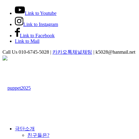
Link to Youtube
Link to Instagram
Link to Facebook
Link to Mail
Call Us 010-6745-5028 |
카카오톡채널채팅
| k5028@hanmail.net
극단소개
친구들은?