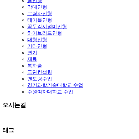
탈인형
막대인형
그림자인형
테이블인형
꼭두각시덜미인형
하이브리드인형
대형인형
기타인형
연기
재료
복화술
극단컨설팅
맨토링수업
경기과학기술대학교 수업
수원여자대학교 수업
오시는길
태그