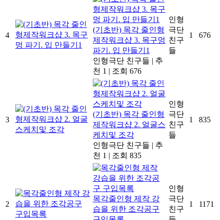
인형
(기초반) 목각 줄인형
극단
4
1
676
제작워크샵 3. 목구멍
친구
파기. 입 만들기1
들
인형극단 친구들
|
추
천 1
|
조회 676
인형
(기초반) 목각 줄인형
극단
3
1
835
제작워크샵 2. 얼굴스
친구
케치및 조각
들
인형극단 친구들
|
추
천 1
|
조회 835
인형
목각줄인형 제작 강
극단
2
1
1171
습을 위한 조각공구
친구
구입목록
들