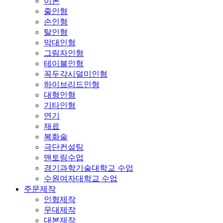
이론
줄인형
손인형
탈인형
막대인형
그림자인형
테이블인형
꼭두각시덜미인형
하이브리드인형
대형인형
기타인형
연기
재료
복화술
극단컨설팅
맨토링수업
경기과학기술대학교 수업
수원여자대학교 수업
주문제작
인형제작
무대제작
대본제작