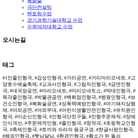
복화술
극단컨설팅
맨토링수업
경기과학기술대학교 수업
수원여자대학교 수업
오시는길
태그
#1인줄인형극, #감성인형극, #거리공연, #거리마리오네트, #고
양호수예술축제, #교과서인형극, #그림자인형극, #금연인형
극, #대극장공연, #마리오네트, #마리오네트쇼, #막대인형극, #
목각줄인형극, #박물관공연, #백화점인형극, #병원인형극, #보
건소인형극, #복화술공연, #성폭력예방인형극, #아기돼지삼형
제, #야외공연, #야외무대, #어린이생활안전인형극, #유치원인
형극, #이순신인형극, #인형극단친구들, #인형주문제작, #장애
인식개선, #주문제작인형, #줄인형극, #창작극, #초등학교인형
극, #축제인형극, #토끼와 자라의 용궁구경, #한글사랑인형극,
#해외인형극, #햇님달님, #환경인형극, #황소가 된 돌쇠