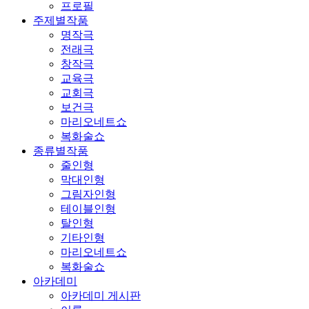
프로필
주제별작품
명작극
전래극
창작극
교육극
교회극
보건극
마리오네트쇼
복화술쇼
종류별작품
줄인형
막대인형
그림자인형
테이블인형
탈인형
기타인형
마리오네트쇼
복화술쇼
아카데미
아카데미 게시판