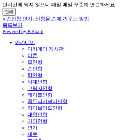
단시간에 되지 않으니 매일 매일 꾸준히 연습하세요
인쇄
«
손인형 연기- 인형을 손에 끼우는 방법
목록보기
Powered by KBoard
아카데미
아카데미 게시판
이론
줄인형
손인형
탈인형
막대인형
그림자인형
테이블인형
꼭두각시덜미인형
하이브리드인형
대형인형
기타인형
연기
재료