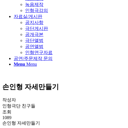
녹음제작
인형극강의
자료실/게시판
공지사항
극단게시판
공개극본
극단앨범
공연앨범
인형연구자료
공연/주문제작 문의
Menu
Menu
손인형 자세만들기
작성자
인형극단 친구들
조회
1089
손인형 자세만들기