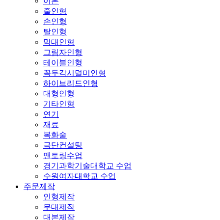
이론
줄인형
손인형
탈인형
막대인형
그림자인형
테이블인형
꼭두각시덜미인형
하이브리드인형
대형인형
기타인형
연기
재료
복화술
극단컨설팅
맨토링수업
경기과학기술대학교 수업
수원여자대학교 수업
주문제작
인형제작
무대제작
대본제작