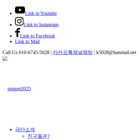
Link to Youtube
Link to Instagram
Link to Facebook
Link to Mail
Call Us 010-6745-5028 |
카카오톡채널채팅
| k5028@hanmail.net
극단소개
친구들은?