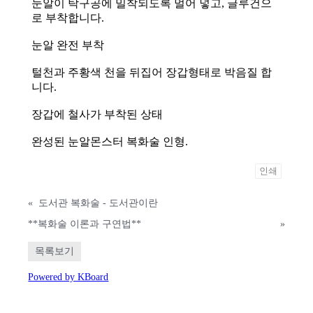
눈알이 탁구공에 밀착되도록 멀어 넣고, 글루건으
로 부착합니다.
눈알 완전 부착
털천과 주황색 천을 뒤집어 장갑형태로 박음질 합
니다.
장갑에 철사가 부착된 상태
완성된 눈알몬스터 복화술 인형.
인쇄
«
도서관 복화술 - 도서관이란
**복화술 이론과 구연법**
»
목록보기
Powered by KBoard