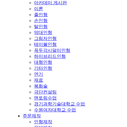
아카데미 게시판
이론
줄인형
손인형
탈인형
막대인형
그림자인형
테이블인형
꼭두각시덜미인형
하이브리드인형
대형인형
기타인형
연기
재료
복화술
극단컨설팅
맨토링수업
경기과학기술대학교 수업
수원여자대학교 수업
주문제작
인형제작