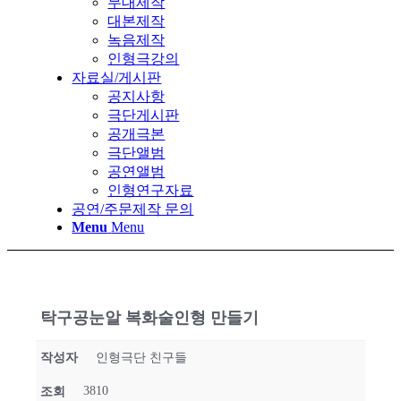
무대제작
대본제작
녹음제작
인형극강의
자료실/게시판
공지사항
극단게시판
공개극본
극단앨범
공연앨범
인형연구자료
공연/주문제작 문의
Menu
Menu
탁구공눈알 복화술인형 만들기
작성자
인형극단 친구들
3810
조회