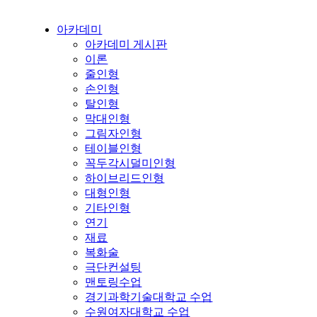
아카데미
아카데미 게시판
이론
줄인형
손인형
탈인형
막대인형
그림자인형
테이블인형
꼭두각시덜미인형
하이브리드인형
대형인형
기타인형
연기
재료
복화술
극단컨설팅
맨토링수업
경기과학기술대학교 수업
수원여자대학교 수업