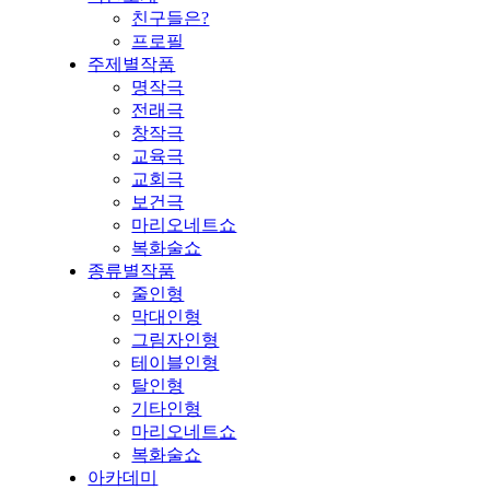
친구들은?
프로필
주제별작품
명작극
전래극
창작극
교육극
교회극
보건극
마리오네트쇼
복화술쇼
종류별작품
줄인형
막대인형
그림자인형
테이블인형
탈인형
기타인형
마리오네트쇼
복화술쇼
아카데미