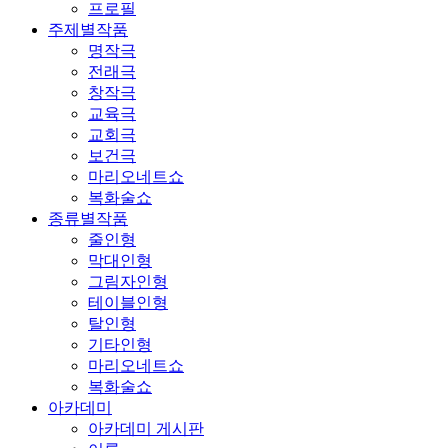
프로필
주제별작품
명작극
전래극
창작극
교육극
교회극
보건극
마리오네트쇼
복화술쇼
종류별작품
줄인형
막대인형
그림자인형
테이블인형
탈인형
기타인형
마리오네트쇼
복화술쇼
아카데미
아카데미 게시판