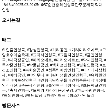
18:16:40
2025-03-29 05:16:57
순천흥화인형극단주문제작 막대
인형
오시는길
태그
#1인줄인형극, #감성인형극, #거리공연, #거리마리오네트, #고
양호수예술축제, #교과서인형극, #그림자인형극, #금연인형
극, #대극장공연, #마리오네트, #마리오네트쇼, #막대인형극, #
목각줄인형극, #박물관공연, #백화점인형극, #병원인형극, #보
건소인형극, #복화술공연, #성폭력예방인형극, #아기돼지삼형
제, #야외공연, #야외무대, #어린이생활안전인형극, #유치원인
형극, #이순신인형극, #인형극단친구들, #인형주문제작, #장애
인식개선, #주문제작인형, #줄인형극, #창작극, #초등학교인형
극, #축제인형극, #토끼와 자라의 용궁구경, #한글사랑인형극,
#해외인형극, #햇님달님, #환경인형극, #황소가 된 돌쇠
방문자수