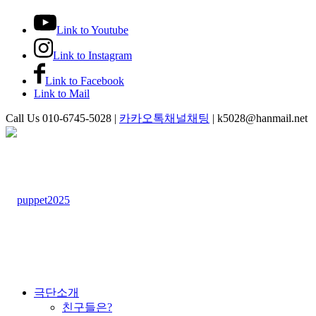
Link to Youtube
Link to Instagram
Link to Facebook
Link to Mail
Call Us 010-6745-5028 |
카카오톡채널채팅
| k5028@hanmail.net
극단소개
친구들은?