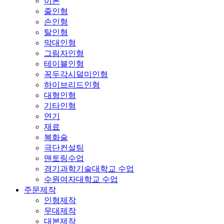
이론
줄인형
손인형
탈인형
막대인형
그림자인형
테이블인형
꼭두각시덜미인형
하이브리드인형
대형인형
기타인형
연기
재료
복화술
극단컨설팅
맨토링수업
경기과학기술대학교 수업
수원여자대학교 수업
주문제작
인형제작
무대제작
대본제작