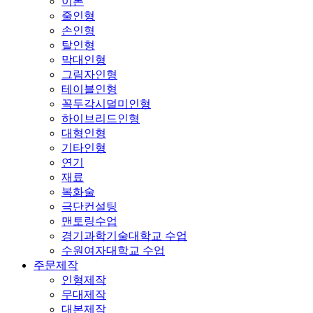
이론
줄인형
손인형
탈인형
막대인형
그림자인형
테이블인형
꼭두각시덜미인형
하이브리드인형
대형인형
기타인형
연기
재료
복화술
극단컨설팅
맨토링수업
경기과학기술대학교 수업
수원여자대학교 수업
주문제작
인형제작
무대제작
대본제작