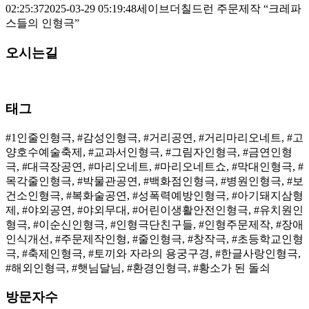
02:25:37
2025-03-29 05:19:48
세이브더칠드런 주문제작 “크레파
스들의 인형극”
오시는길
태그
#1인줄인형극, #감성인형극, #거리공연, #거리마리오네트, #고
양호수예술축제, #교과서인형극, #그림자인형극, #금연인형
극, #대극장공연, #마리오네트, #마리오네트쇼, #막대인형극, #
목각줄인형극, #박물관공연, #백화점인형극, #병원인형극, #보
건소인형극, #복화술공연, #성폭력예방인형극, #아기돼지삼형
제, #야외공연, #야외무대, #어린이생활안전인형극, #유치원인
형극, #이순신인형극, #인형극단친구들, #인형주문제작, #장애
인식개선, #주문제작인형, #줄인형극, #창작극, #초등학교인형
극, #축제인형극, #토끼와 자라의 용궁구경, #한글사랑인형극,
#해외인형극, #햇님달님, #환경인형극, #황소가 된 돌쇠
방문자수