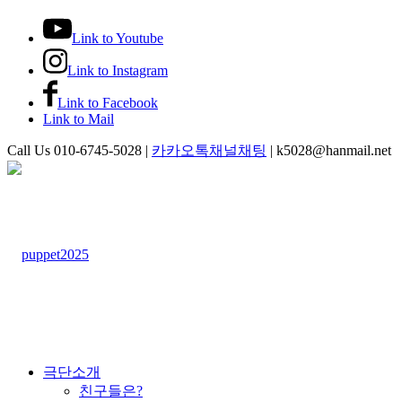
Link to Youtube
Link to Instagram
Link to Facebook
Link to Mail
Call Us 010-6745-5028 |
카카오톡채널채팅
| k5028@hanmail.net
극단소개
친구들은?