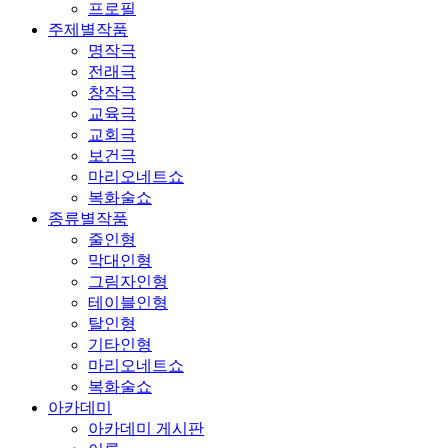
프로필
주제별작품
명작극
전래극
창작극
교육극
교회극
보건극
마리오네트쇼
복화술쇼
종류별작품
줄인형
막대인형
그림자인형
테이블인형
탈인형
기타인형
마리오네트쇼
복화술쇼
아카데미
아카데미 게시판