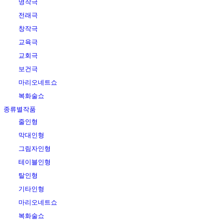
명작극
전래극
창작극
교육극
교회극
보건극
마리오네트쇼
복화술쇼
종류별작품
줄인형
막대인형
그림자인형
테이블인형
탈인형
기타인형
마리오네트쇼
복화술쇼