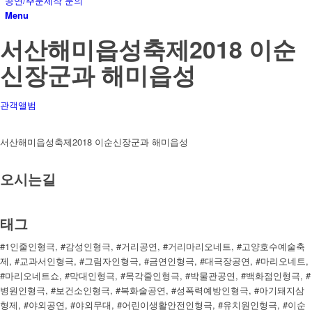
공연/주문제작 문의
Menu
서산해미읍성축제2018 이순
신장군과 해미읍성
관객앨범
서산해미읍성축제2018 이순신장군과 해미읍성
오시는길
태그
#1인줄인형극, #감성인형극, #거리공연, #거리마리오네트, #고양호수예술축
제, #교과서인형극, #그림자인형극, #금연인형극, #대극장공연, #마리오네트,
#마리오네트쇼, #막대인형극, #목각줄인형극, #박물관공연, #백화점인형극, #
병원인형극, #보건소인형극, #복화술공연, #성폭력예방인형극, #아기돼지삼
형제, #야외공연, #야외무대, #어린이생활안전인형극, #유치원인형극, #이순