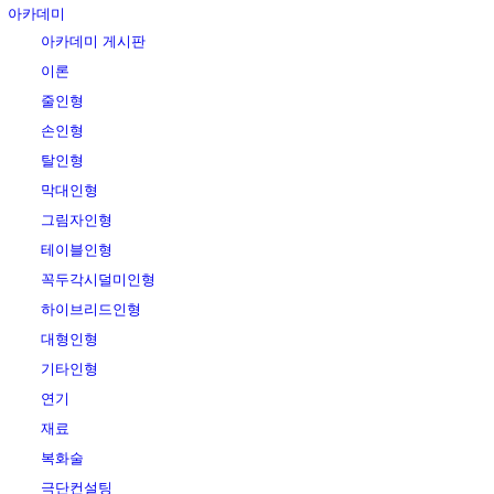
아카데미
아카데미 게시판
이론
줄인형
손인형
탈인형
막대인형
그림자인형
테이블인형
꼭두각시덜미인형
하이브리드인형
대형인형
기타인형
연기
재료
복화술
극단컨설팅