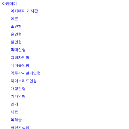
아카데미
아카데미 게시판
이론
줄인형
손인형
탈인형
막대인형
그림자인형
테이블인형
꼭두각시덜미인형
하이브리드인형
대형인형
기타인형
연기
재료
복화술
극단컨설팅