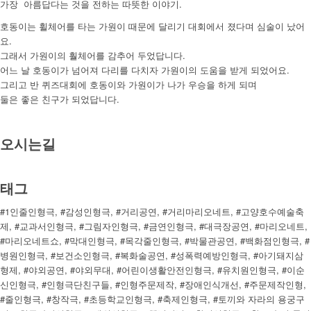
가장 아름답다는 것을 전하는 따뜻한 이야기.
호동이는 휠체어를 타는 가원이 때문에 달리기 대회에서 졌다며 심술이 났어
요.
그래서 가원이의 훨체어를 감추어 두었답니다.
어느 날 호동이가 넘어져 다리를 다치자 가원이의 도움을 받게 되었어요.
그리고 반 퀴즈대회에 호동이와 가원이가 나가 우승을 하게 되며
둘은 좋은 친구가 되었답니다.
오시는길
태그
#1인줄인형극, #감성인형극, #거리공연, #거리마리오네트, #고양호수예술축
제, #교과서인형극, #그림자인형극, #금연인형극, #대극장공연, #마리오네트,
#마리오네트쇼, #막대인형극, #목각줄인형극, #박물관공연, #백화점인형극, #
병원인형극, #보건소인형극, #복화술공연, #성폭력예방인형극, #아기돼지삼
형제, #야외공연, #야외무대, #어린이생활안전인형극, #유치원인형극, #이순
신인형극, #인형극단친구들, #인형주문제작, #장애인식개선, #주문제작인형,
#줄인형극, #창작극, #초등학교인형극, #축제인형극, #토끼와 자라의 용궁구