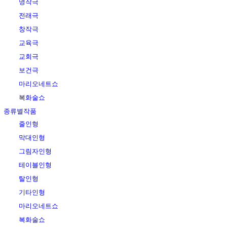
명작극
전래극
창작극
교육극
교회극
보건극
마리오네트쇼
복화술쇼
종류별작품
줄인형
막대인형
그림자인형
테이블인형
탈인형
기타인형
마리오네트쇼
복화술쇼