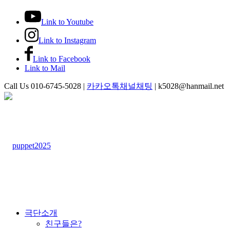
Link to Youtube
Link to Instagram
Link to Facebook
Link to Mail
Call Us 010-6745-5028 |
카카오톡채널채팅
| k5028@hanmail.net
극단소개
친구들은?