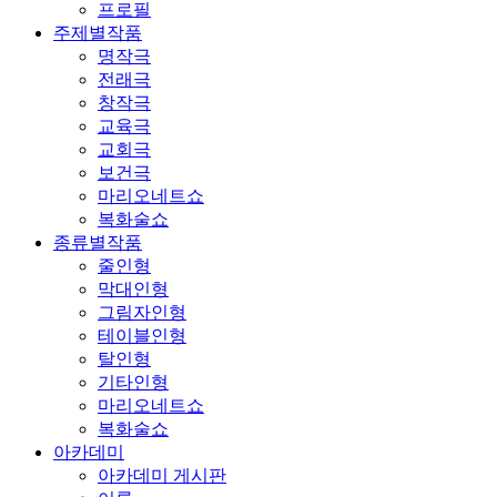
프로필
주제별작품
명작극
전래극
창작극
교육극
교회극
보건극
마리오네트쇼
복화술쇼
종류별작품
줄인형
막대인형
그림자인형
테이블인형
탈인형
기타인형
마리오네트쇼
복화술쇼
아카데미
아카데미 게시판