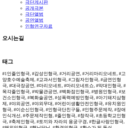
극단게시판
공개극본
극단앨범
공연앨범
인형연구자료
오시는길
태그
#1인줄인형극, #감성인형극, #거리공연, #거리마리오네트, #고
양호수예술축제, #교과서인형극, #그림자인형극, #금연인형
극, #대극장공연, #마리오네트, #마리오네트쇼, #막대인형극, #
목각줄인형극, #박물관공연, #백화점인형극, #병원인형극, #보
건소인형극, #복화술공연, #성폭력예방인형극, #아기돼지삼형
제, #야외공연, #야외무대, #어린이생활안전인형극, #유치원인
형극, #이순신인형극, #인형극단친구들, #인형주문제작, #장애
인식개선, #주문제작인형, #줄인형극, #창작극, #초등학교인형
극, #축제인형극, #토끼와 자라의 용궁구경, #한글사랑인형극,
#해외인형극, #햇님달님, #환경인형극, #황소가 된 돌쇠