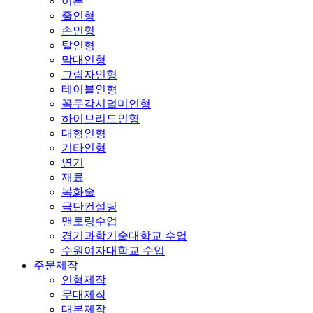
이론
줄인형
손인형
탈인형
막대인형
그림자인형
테이블인형
꼭두각시덜미인형
하이브리드인형
대형인형
기타인형
연기
재료
복화술
극단컨설팅
맨토링수업
경기과학기술대학교 수업
수원여자대학교 수업
주문제작
인형제작
무대제작
대본제작