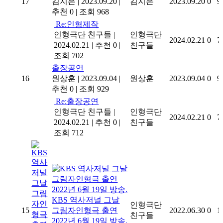
17
김지은
|
2023.09.20
|
김지은
2023.09.20
0
9
추천 0
|
조회 968
Re:인형제작
인형극단 친구들
|
인형극단
2024.02.21
0
7
2024.02.21
|
추천 0
|
친구들
조회 702
출장공연
16
원상훈
|
2023.09.04
|
원상훈
2023.09.04
0
9
추천 0
|
조회 929
Re:출장공연
인형극단 친구들
|
인형극단
2024.02.21
0
7
2024.02.21
|
추천 0
|
친구들
조회 712
KBS 역사저널 그날
인형극단
15
그림자인형극 출연
2022.06.30
0
1
친구들
2022년 6월 19일 방송.