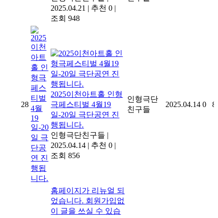
2025.04.21
|
추천 0
|
조회 948
2025이천아트홀 인형
인형극단
28
극페스티벌 4월19
2025.04.14
0
8
친구들
일-20일 극단공연 진
행됩니다.
인형극단친구들
|
2025.04.14
|
추천 0
|
조회 856
홈페이지가 리뉴얼 되
었습니다. 회원가입없
이 글을 쓰실 수 있습