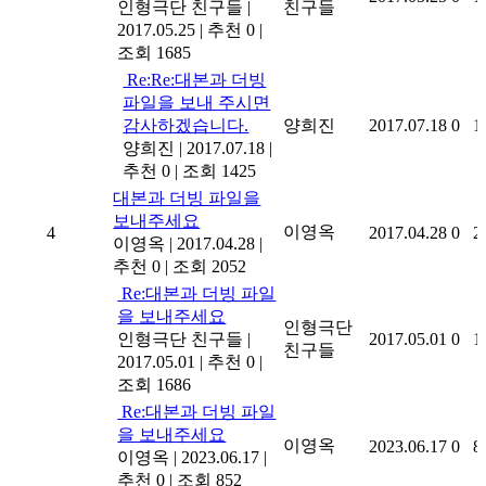
인형극단 친구들
|
친구들
2017.05.25
|
추천 0
|
조회 1685
Re:Re:대본과 더빙
파일을 보내 주시면
감사하겠습니다.
양희진
2017.07.18
0
1
양희진
|
2017.07.18
|
추천 0
|
조회 1425
대본과 더빙 파일을
보내주세요
이영옥
4
2017.04.28
0
2
이영옥
|
2017.04.28
|
추천 0
|
조회 2052
Re:대본과 더빙 파일
을 보내주세요
인형극단
인형극단 친구들
|
2017.05.01
0
1
친구들
2017.05.01
|
추천 0
|
조회 1686
Re:대본과 더빙 파일
을 보내주세요
이영옥
2023.06.17
0
8
이영옥
|
2023.06.17
|
추천 0
|
조회 852