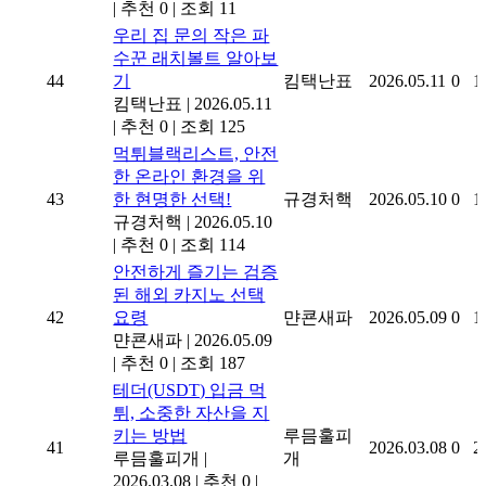
|
추천 0
|
조회 11
우리 집 문의 작은 파
수꾼 래치볼트 알아보
44
기
킴택난표
2026.05.11
0
1
킴택난표
|
2026.05.11
|
추천 0
|
조회 125
먹튀블랙리스트, 안전
한 온라인 환경을 위
43
한 현명한 선택!
규경처핵
2026.05.10
0
1
규경처핵
|
2026.05.10
|
추천 0
|
조회 114
안전하게 즐기는 검증
된 해외 카지노 선택
42
요령
먄쿈새파
2026.05.09
0
1
먄쿈새파
|
2026.05.09
|
추천 0
|
조회 187
테더(USDT) 입금 먹
튀, 소중한 자산을 지
키는 방법
루믐훌피
41
2026.03.08
0
2
루믐훌피개
|
개
2026.03.08
|
추천 0
|