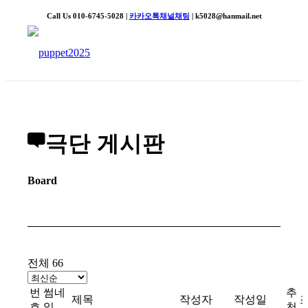
Call Us 010-6745-5028 |
카카오톡채널채팅
| k5028@hanmail.net
극단 게시판
Board
전체 66
번
썸네
추
제목
작성자
작성일
호
일
천