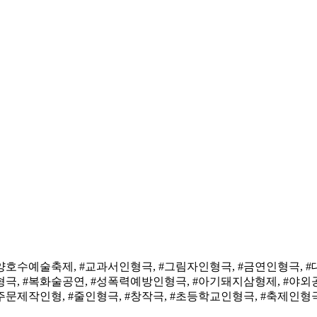
고양호수예술축제, #교과서인형극, #그림자인형극, #금연인형극, #
형극, #복화술공연, #성폭력예방인형극, #아기돼지삼형제, #야외
문제작인형, #줄인형극, #창작극, #초등학교인형극, #축제인형극