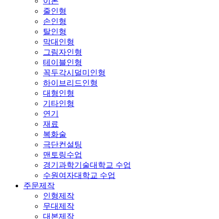
이론
줄인형
손인형
탈인형
막대인형
그림자인형
테이블인형
꼭두각시덜미인형
하이브리드인형
대형인형
기타인형
연기
재료
복화술
극단컨설팅
맨토링수업
경기과학기술대학교 수업
수원여자대학교 수업
주문제작
인형제작
무대제작
대본제작