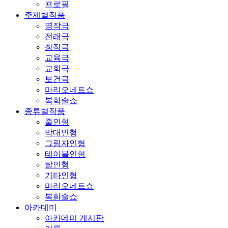
프로필
주제별작품
명작극
전래극
창작극
교육극
교회극
보건극
마리오네트쇼
복화술쇼
종류별작품
줄인형
막대인형
그림자인형
테이블인형
탈인형
기타인형
마리오네트쇼
복화술쇼
아카데미
아카데미 게시판