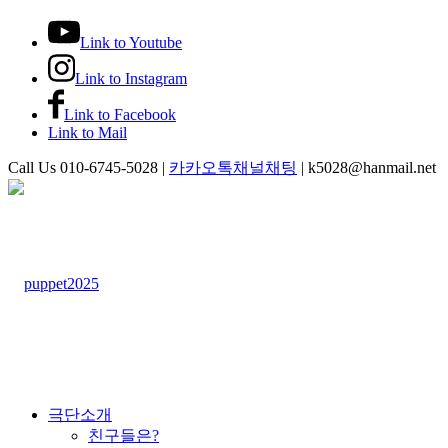
Link to Youtube
Link to Instagram
Link to Facebook
Link to Mail
Call Us 010-6745-5028 |
카카오톡채널채팅
| k5028@hanmail.net
극단소개
친구들은?