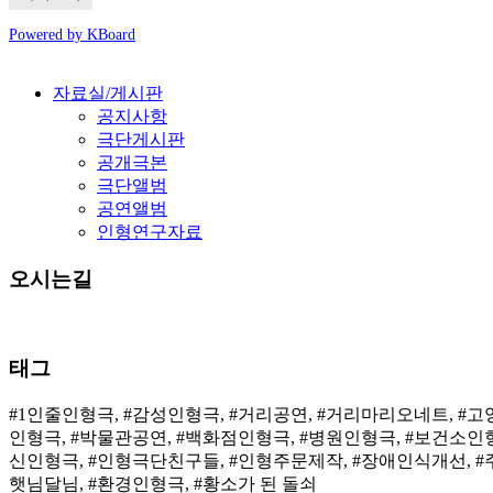
Powered by KBoard
자료실/게시판
공지사항
극단게시판
공개극본
극단앨범
공연앨범
인형연구자료
오시는길
태그
#1인줄인형극, #감성인형극, #거리공연, #거리마리오네트, #
인형극, #박물관공연, #백화점인형극, #병원인형극, #보건소인
신인형극, #인형극단친구들, #인형주문제작, #장애인식개선, #주
햇님달님, #환경인형극, #황소가 된 돌쇠