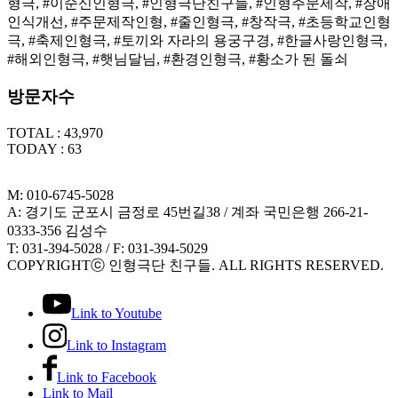
형극, #이순신인형극, #인형극단친구들, #인형주문제작, #장애
인식개선, #주문제작인형, #줄인형극, #창작극, #초등학교인형
극, #축제인형극, #토끼와 자라의 용궁구경, #한글사랑인형극,
#해외인형극, #햇님달님, #환경인형극, #황소가 된 돌쇠
방문자수
TOTAL : 43,970
TODAY : 63
M: 010-6745-5028
A: 경기도 군포시 금정로 45번길38 / 계좌 국민은행 266-21-
0333-356 김성수
T: 031-394-5028 / F: 031-394-5029
COPYRIGHTⓒ 인형극단 친구들. ALL RIGHTS RESERVED.
Link to Youtube
Link to Instagram
Link to Facebook
Link to Mail