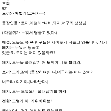
조회
921
토끼와 애벌레(그림자극)
등장인물 : 토끼,애벌레=나비,돼지,너구리,선생님
( 다람쥐가 누워서 딩굴고 있다.)
해설: 오늘도 숲 속 친구들은 사이좋게 뛰놀고 있습니다. 저기
돼지는 누워서 딩굴고
있군요. 토끼는 어디 갔을까요?
돼지: 모두들 술래잡기 해.토끼야 너도 빨리와.
토끼: 그래,갈께.(등장하며)아니,너구리는 어디 갔어?
너구리: 여기야.(나타난다.)
돼지: 모두 모였으니 술래잡기를 하자.
전원: 그렇게 해. 가위바위보!
해설: 아니,저기 애벌레도 오는군요.