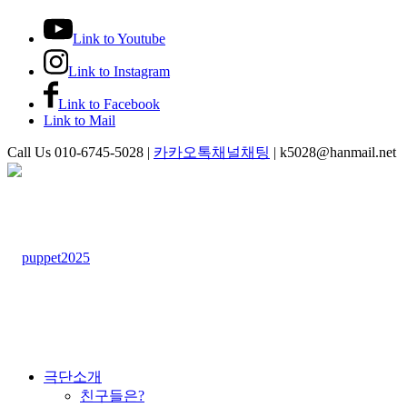
Link to Youtube
Link to Instagram
Link to Facebook
Link to Mail
Call Us 010-6745-5028 |
카카오톡채널채팅
| k5028@hanmail.net
극단소개
친구들은?