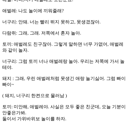
애벌레: 나도 놀이에 끼워줄래?
너구리: 안돼. 너는 빨리 뛰지 못하고, 못생겼잖아.
다람쥐: 그래, 그래. 저쪽에서 혼자 놀아.
토끼: 애벌레도 친구잖아. 그렇게 말하면 너무 가엾어, 애벌레
와 같이 놀자.
너구리: 그럼 토끼 너나 애벌레랑 놀아. 우리는 저쪽에 가서 놀
테야.
돼지 : 그래, 우린 애벌레처럼 못생긴 애랑 놀기싫어. 그럼 빠이
빠이~
( 돼지, 너구리 한켠으로 물러남 )
토끼: 미안해, 애벌레야. 사실은 모두 좋은 친군데, 오늘 기분이
안좋은가봐.
둘이서 가위바위보 놀이를 하자.