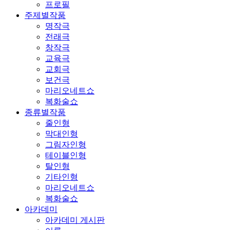
프로필
주제별작품
명작극
전래극
창작극
교육극
교회극
보건극
마리오네트쇼
복화술쇼
종류별작품
줄인형
막대인형
그림자인형
테이블인형
탈인형
기타인형
마리오네트쇼
복화술쇼
아카데미
아카데미 게시판