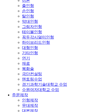
이론
줄인형
손인형
탈인형
막대인형
그림자인형
테이블인형
꼭두각시덜미인형
하이브리드인형
대형인형
기타인형
연기
재료
복화술
극단컨설팅
맨토링수업
경기과학기술대학교 수업
수원여자대학교 수업
주문제작
인형제작
무대제작
대본제작