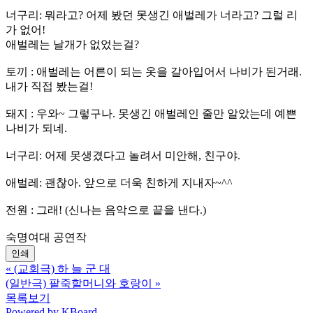
너구리: 뭐라고? 어제 봤던 못생긴 애벌레가 너라고? 그럴 리
가 없어!
애벌레는 날개가 없었는걸?
토끼 : 애벌레는 어른이 되는 옷을 갈아입어서 나비가 된거래.
내가 직접 봤는걸!
돼지 : 우와~ 그렇구나. 못생긴 애벌레인 줄만 알았는데 예쁜
나비가 되네.
너구리: 어제 못생겼다고 놀려서 미안해, 친구야.
애벌레: 괜찮아. 앞으로 더욱 친하게 지내자~^^
전원 : 그래! (신나는 음악으로 끝을 낸다.)
숙명여대 공연작
인쇄
«
(교회극) 하 늘 군 대
(일반극) 팥죽할머니와 호랑이
»
목록보기
Powered by KBoard